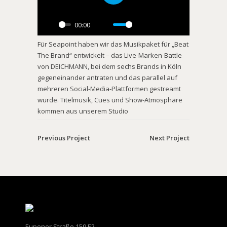
Play
00:00
Play
Mute
Settings
PIP
Enter
Für Seapoint haben wir das Musikpaket für „Beat
fullscreen
The Brand“ entwickelt – das Live-Marken-Battle
von DEICHMANN, bei dem sechs Brands in Köln
gegeneinander antraten und das parallel auf
mehreren Social-Media-Plattformen gestreamt
wurde. Titelmusik, Cues und Show-Atmosphäre
kommen aus unserem Studio
Previous Project
Next Project
Eupener Straße 159 E2