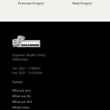
Previous Project
Next Project
Eupener Straße 159 E2
50933 Köln
Tel.: 0221 - 2790707
Fax: 0221 - 21213526
Seiten
Who we are
What we do
What we did
Whats new