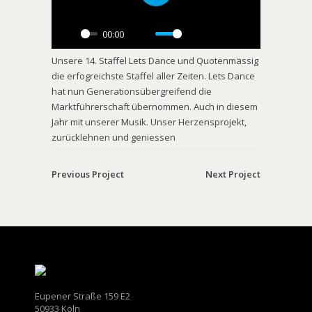
Play
00:00
Play
Mute
Settings
PIP
Enter
Unsere 14. Staffel Lets Dance und Quotenmässig
fullscreen
die erfogreichste Staffel aller Zeiten. Lets Dance
hat nun Generationsübergreifend die
Marktführerschaft übernommen. Auch in diesem
Jahr mit unserer Musik. Unser Herzensprojekt,
zurücklehnen und geniessen
Previous Project
Next Project
Eupener Straße 159 E2
50933 Köln