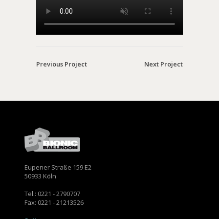
Previous Project
Next Project
Eupener Straße 159 E2
50933 Köln
Tel.: 0221 - 2790707
Fax: 0221 - 21213526