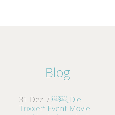
Blog
31 Dez. /
￼￼„Die
Trixxer“ Event Movie